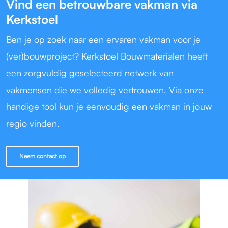
Vind een betrouwbare vakman via
Kerkstoel
Ben je op zoek naar een ervaren vakman voor je
(ver)bouwproject? Kerkstoel Bouwmaterialen heeft
een zorgvuldig geselecteerd netwerk van
vakmensen die we volledig vertrouwen. Via onze
handige tool kun je eenvoudig een vakman in jouw
regio vinden.
Neem contact op