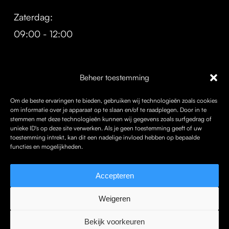
Zaterdag:
09:00 - 12:00
Openingsuren doe-het-zelf
Beheer toestemming
Om de beste ervaringen te bieden, gebruiken wij technologieën zoals cookies
Werkdagen:
om informatie over je apparaat op te slaan en/of te raadplegen. Door in te
07:00 - 18:00
stemmen met deze technologieën kunnen wij gegevens zoals surfgedrag of
unieke ID's op deze site verwerken. Als je geen toestemming geeft of uw
toestemming intrekt, kan dit een nadelige invloed hebben op bepaalde
functies en mogelijkheden.
Zaterdag:
08:00 - 16:00
Accepteren
Weigeren
Bekijk voorkeuren
© 2026 Kerkstoel Bouwmaterialen. Met liefde gemaakt door
Are